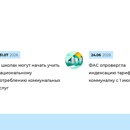
31.07
2026
24.06
2026
 школах могут начать учить
ФАС опровергла
ациональному
индексацию тариф
отреблению коммунальных
коммуналку с 1 ию
слуг