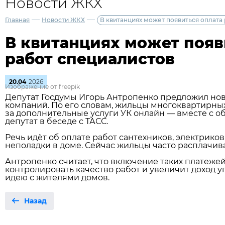
Новости ЖКХ
—
—
Главная
Новости ЖКХ
В квитанциях может появиться оплата
В квитанциях может появ
работ специалистов
20.04
2026
Изображение от freepik
Депутат Госдумы Игорь Антропенко предложил но
компаний. По его словам, жильцы многоквартирны
за дополнительные услуги УК онлайн — вместе с 
депутат в беседе с ТАСС.
Речь идёт об оплате работ сантехников, электрико
неполадки в доме. Сейчас жильцы часто расплачив
Антропенко считает, что включение таких платеж
контролировать качество работ и увеличит доход 
идею с жителями домов.
Назад